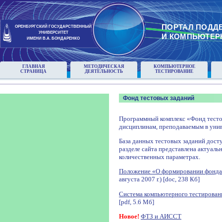
ПОРТАЛ ПОДД
ОРЕНБУРГСКИЙ ГОСУДАРСТВЕННЫЙ
УНИВЕРСИТЕТ
И КОМПЬЮТЕР
ИМЕНИ В.А. БОНДАРЕНКО
ГЛАВНАЯ
МЕТОДИЧЕСКАЯ
КОМПЬЮТЕРНОЕ
СТРАНИЦА
ДЕЯТЕЛЬНОСТЬ
ТЕСТИРОВАНИЕ
Фонд тестовых заданий
Программный комплекс «Фонд тесто
дисциплинам, преподаваемым в унив
База данных тестовых заданий досту
разделе сайта представлена актуаль
количественных параметрах.
Положение «О формировании фонда
августа 2007 г.) [doc, 238 Кб]
Система компьютерного тестирован
[pdf, 5.6 Мб]
Новое!
ФТЗ и АИССТ