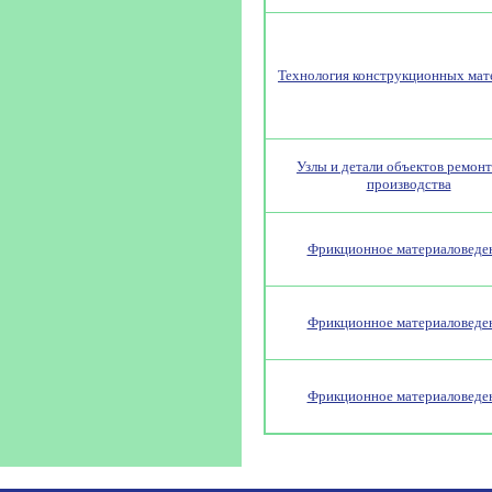
Технология конструкционных мат
Узлы и детали объектов ремон
производства
Фрикционное материаловеде
Фрикционное материаловеде
Фрикционное материаловеде