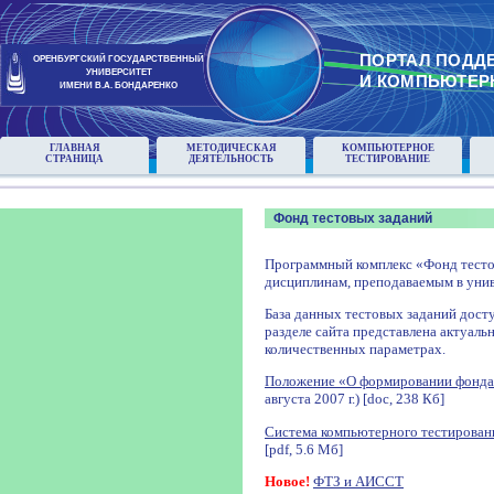
ПОРТАЛ ПОДД
ОРЕНБУРГСКИЙ ГОСУДАРСТВЕННЫЙ
УНИВЕРСИТЕТ
И КОМПЬЮТЕР
ИМЕНИ В.А. БОНДАРЕНКО
ГЛАВНАЯ
МЕТОДИЧЕСКАЯ
КОМПЬЮТЕРНОЕ
СТРАНИЦА
ДЕЯТЕЛЬНОСТЬ
ТЕСТИРОВАНИЕ
Фонд тестовых заданий
Программный комплекс «Фонд тесто
дисциплинам, преподаваемым в унив
База данных тестовых заданий досту
разделе сайта представлена актуаль
количественных параметрах.
Положение «О формировании фонда
августа 2007 г.) [doc, 238 Кб]
Система компьютерного тестирован
[pdf, 5.6 Мб]
Новое!
ФТЗ и АИССТ