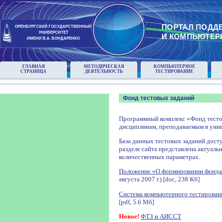
ПОРТАЛ ПОДД
ОРЕНБУРГСКИЙ ГОСУДАРСТВЕННЫЙ
УНИВЕРСИТЕТ
И КОМПЬЮТЕР
ИМЕНИ В.А. БОНДАРЕНКО
ГЛАВНАЯ
МЕТОДИЧЕСКАЯ
КОМПЬЮТЕРНОЕ
СТРАНИЦА
ДЕЯТЕЛЬНОСТЬ
ТЕСТИРОВАНИЕ
Фонд тестовых заданий
Программный комплекс «Фонд тесто
дисциплинам, преподаваемым в унив
База данных тестовых заданий досту
разделе сайта представлена актуаль
количественных параметрах.
Положение «О формировании фонда
августа 2007 г.) [doc, 238 Кб]
Система компьютерного тестирован
[pdf, 5.6 Мб]
Новое!
ФТЗ и АИССТ