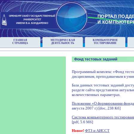
ПОРТАЛ ПОДД
ОРЕНБУРГСКИЙ ГОСУДАРСТВЕННЫЙ
УНИВЕРСИТЕТ
И КОМПЬЮТЕР
ИМЕНИ В.А. БОНДАРЕНКО
ГЛАВНАЯ
МЕТОДИЧЕСКАЯ
КОМПЬЮТЕРНОЕ
СТРАНИЦА
ДЕЯТЕЛЬНОСТЬ
ТЕСТИРОВАНИЕ
Фонд тестовых заданий
Программный комплекс «Фонд тесто
дисциплинам, преподаваемым в унив
База данных тестовых заданий досту
разделе сайта представлена актуаль
количественных параметрах.
Положение «О формировании фонда
августа 2007 г.) [doc, 238 Кб]
Система компьютерного тестирован
[pdf, 5.6 Мб]
Новое!
ФТЗ и АИССТ