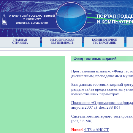
ПОРТАЛ ПОДД
ОРЕНБУРГСКИЙ ГОСУДАРСТВЕННЫЙ
УНИВЕРСИТЕТ
И КОМПЬЮТЕР
ИМЕНИ В.А. БОНДАРЕНКО
ГЛАВНАЯ
МЕТОДИЧЕСКАЯ
КОМПЬЮТЕРНОЕ
СТРАНИЦА
ДЕЯТЕЛЬНОСТЬ
ТЕСТИРОВАНИЕ
Фонд тестовых заданий
Программный комплекс «Фонд тесто
дисциплинам, преподаваемым в унив
База данных тестовых заданий досту
разделе сайта представлена актуаль
количественных параметрах.
Положение «О формировании фонда
августа 2007 г.) [doc, 238 Кб]
Система компьютерного тестирован
[pdf, 5.6 Мб]
Новое!
ФТЗ и АИССТ