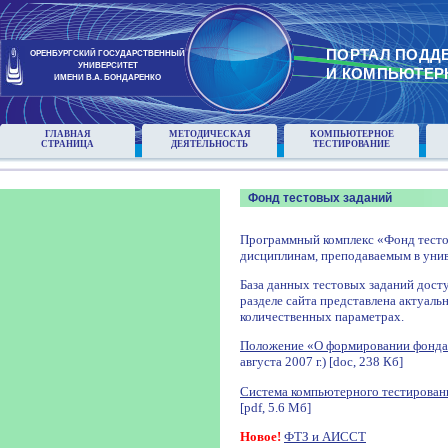
ПОРТАЛ ПОДД
ОРЕНБУРГСКИЙ ГОСУДАРСТВЕННЫЙ
УНИВЕРСИТЕТ
И КОМПЬЮТЕР
ИМЕНИ В.А. БОНДАРЕНКО
ГЛАВНАЯ
МЕТОДИЧЕСКАЯ
КОМПЬЮТЕРНОЕ
СТРАНИЦА
ДЕЯТЕЛЬНОСТЬ
ТЕСТИРОВАНИЕ
Фонд тестовых заданий
Программный комплекс «Фонд тесто
дисциплинам, преподаваемым в унив
База данных тестовых заданий досту
разделе сайта представлена актуаль
количественных параметрах.
Положение «О формировании фонда
августа 2007 г.) [doc, 238 Кб]
Система компьютерного тестирован
[pdf, 5.6 Мб]
Новое!
ФТЗ и АИССТ