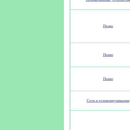
Право
Право
Право
Сети и телекоммуникации