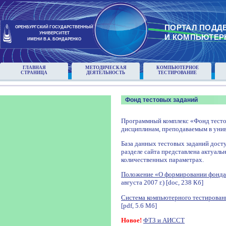
ПОРТАЛ ПОДД
ОРЕНБУРГСКИЙ ГОСУДАРСТВЕННЫЙ
УНИВЕРСИТЕТ
И КОМПЬЮТЕР
ИМЕНИ В.А. БОНДАРЕНКО
ГЛАВНАЯ
МЕТОДИЧЕСКАЯ
КОМПЬЮТЕРНОЕ
СТРАНИЦА
ДЕЯТЕЛЬНОСТЬ
ТЕСТИРОВАНИЕ
Фонд тестовых заданий
Программный комплекс «Фонд тесто
дисциплинам, преподаваемым в унив
База данных тестовых заданий досту
разделе сайта представлена актуаль
количественных параметрах.
Положение «О формировании фонда
августа 2007 г.) [doc, 238 Кб]
Система компьютерного тестирован
[pdf, 5.6 Мб]
Новое!
ФТЗ и АИССТ