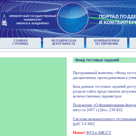
ПОРТАЛ ПОДД
ОРЕНБУРГСКИЙ ГОСУДАРСТВЕННЫЙ
УНИВЕРСИТЕТ
И КОМПЬЮТЕР
ИМЕНИ В.А. БОНДАРЕНКО
ГЛАВНАЯ
МЕТОДИЧЕСКАЯ
КОМПЬЮТЕРНОЕ
СТРАНИЦА
ДЕЯТЕЛЬНОСТЬ
ТЕСТИРОВАНИЕ
Фонд тестовых заданий
Программный комплекс «Фонд тесто
дисциплинам, преподаваемым в унив
База данных тестовых заданий досту
разделе сайта представлена актуаль
количественных параметрах.
Положение «О формировании фонда
августа 2007 г.) [doc, 238 Кб]
Система компьютерного тестирован
[pdf, 5.6 Мб]
Новое!
ФТЗ и АИССТ