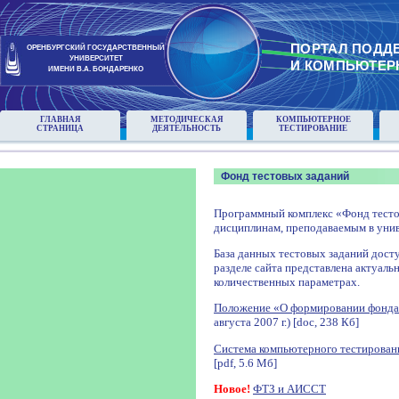
ПОРТАЛ ПОДД
ОРЕНБУРГСКИЙ ГОСУДАРСТВЕННЫЙ
УНИВЕРСИТЕТ
И КОМПЬЮТЕР
ИМЕНИ В.А. БОНДАРЕНКО
ГЛАВНАЯ
МЕТОДИЧЕСКАЯ
КОМПЬЮТЕРНОЕ
СТРАНИЦА
ДЕЯТЕЛЬНОСТЬ
ТЕСТИРОВАНИЕ
Фонд тестовых заданий
Программный комплекс «Фонд тесто
дисциплинам, преподаваемым в унив
База данных тестовых заданий досту
разделе сайта представлена актуаль
количественных параметрах.
Положение «О формировании фонда
августа 2007 г.) [doc, 238 Кб]
Система компьютерного тестирован
[pdf, 5.6 Мб]
Новое!
ФТЗ и АИССТ