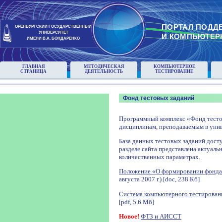
ПОРТАЛ ПОДД
ОРЕНБУРГСКИЙ ГОСУДАРСТВЕННЫЙ
УНИВЕРСИТЕТ
И КОМПЬЮТЕР
ИМЕНИ В.А. БОНДАРЕНКО
ГЛАВНАЯ
МЕТОДИЧЕСКАЯ
КОМПЬЮТЕРНОЕ
СТРАНИЦА
ДЕЯТЕЛЬНОСТЬ
ТЕСТИРОВАНИЕ
Фонд тестовых заданий
Программный комплекс «Фонд тесто
дисциплинам, преподаваемым в унив
База данных тестовых заданий досту
разделе сайта представлена актуаль
количественных параметрах.
Положение «О формировании фонда
августа 2007 г.) [doc, 238 Кб]
Система компьютерного тестирован
[pdf, 5.6 Мб]
Новое!
ФТЗ и АИССТ