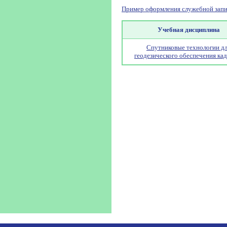
Пример оформления служебной запи
Учебная дисциплина
Спутниковые технологии д
геодезического обеспечения ка