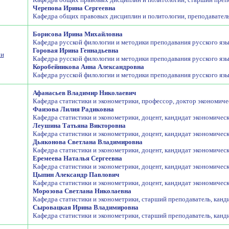
Черепова Ирина Сергеевна
Кафедра общих правовых дисциплин и политологии, преподаватель
Борисова Ирина Михайловна
Кафедра русской филологии и методики преподавания русского язы
Горовая Ирина Геннадьевна
чи
Кафедра русской филологии и методики преподавания русского язы
Коробейникова Анна Александровна
Кафедра русской филологии и методики преподавания русского язы
Афанасьев Владимир Николаевич
Кафедра статистики и эконометрики, профессор, доктор экономиче
Фаизова Лилия Радиковна
Кафедра статистики и эконометрики, доцент, кандидат экономичес
Леушина Татьяна Викторовна
Кафедра статистики и эконометрики, доцент, кандидат экономичес
Дьяконова Светлана Владимировна
Кафедра статистики и эконометрики, доцент, кандидат экономичес
Еремеева Наталья Сергеевна
Кафедра статистики и эконометрики, доцент, кандидат экономичес
Цыпин Александр Павлович
Кафедра статистики и эконометрики, доцент, кандидат экономичес
Морозова Светлана Николаевна
Кафедра статистики и эконометрики, старший преподаватель, канд
Сыровацкая Ирина Владимировна
Кафедра статистики и эконометрики, старший преподаватель, канд