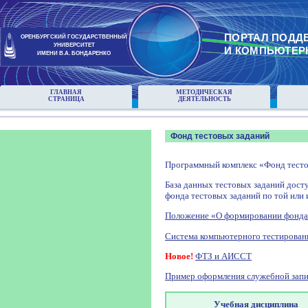
ПОРТАЛ ПОДД
ОРЕНБУРГСКИЙ ГОСУДАРСТВЕННЫЙ
УНИВЕРСИТЕТ
И КОМПЬЮТЕР
ИМЕНИ В.А. БОНДАРЕНКО
ГЛАВНАЯ
МЕТОДИЧЕСКАЯ
СТРАНИЦА
ДЕЯТЕЛЬНОСТЬ
Фонд тестовых заданий
Программный комплекс «Фонд тесто
База данных тестовых заданий досту
фонда тестовых заданий по той или 
Положение «О формировании фонда
Система компьютерного тестирован
Новое!
ФТЗ и АИССТ
Пример оформления служебной запи
Учебная дисциплина