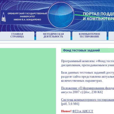
ПОРТАЛ ПОДД
ОРЕНБУРГСКИЙ ГОСУДАРСТВЕННЫЙ
УНИВЕРСИТЕТ
И КОМПЬЮТЕР
ИМЕНИ В.А. БОНДАРЕНКО
ГЛАВНАЯ
МЕТОДИЧЕСКАЯ
КОМПЬЮТЕРНОЕ
СТРАНИЦА
ДЕЯТЕЛЬНОСТЬ
ТЕСТИРОВАНИЕ
Фонд тестовых заданий
Программный комплекс «Фонд тесто
дисциплинам, преподаваемым в унив
База данных тестовых заданий досту
разделе сайта представлена актуаль
количественных параметрах.
Положение «О формировании фонда
августа 2007 г.) [doc, 238 Кб]
Система компьютерного тестирован
[pdf, 5.6 Мб]
Новое!
ФТЗ и АИССТ