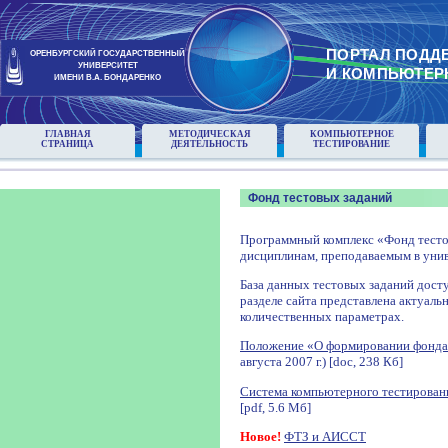
ПОРТАЛ ПОДД
ОРЕНБУРГСКИЙ ГОСУДАРСТВЕННЫЙ
УНИВЕРСИТЕТ
И КОМПЬЮТЕР
ИМЕНИ В.А. БОНДАРЕНКО
ГЛАВНАЯ
МЕТОДИЧЕСКАЯ
КОМПЬЮТЕРНОЕ
СТРАНИЦА
ДЕЯТЕЛЬНОСТЬ
ТЕСТИРОВАНИЕ
Фонд тестовых заданий
Программный комплекс «Фонд тесто
дисциплинам, преподаваемым в унив
База данных тестовых заданий досту
разделе сайта представлена актуаль
количественных параметрах.
Положение «О формировании фонда
августа 2007 г.) [doc, 238 Кб]
Система компьютерного тестирован
[pdf, 5.6 Мб]
Новое!
ФТЗ и АИССТ