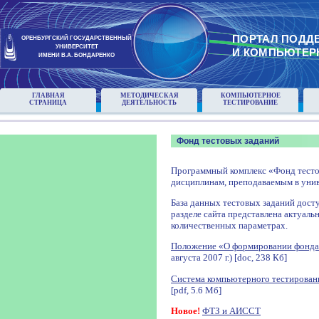
ПОРТАЛ ПОДД
ОРЕНБУРГСКИЙ ГОСУДАРСТВЕННЫЙ
УНИВЕРСИТЕТ
И КОМПЬЮТЕР
ИМЕНИ В.А. БОНДАРЕНКО
ГЛАВНАЯ
МЕТОДИЧЕСКАЯ
КОМПЬЮТЕРНОЕ
СТРАНИЦА
ДЕЯТЕЛЬНОСТЬ
ТЕСТИРОВАНИЕ
Фонд тестовых заданий
Программный комплекс «Фонд тесто
дисциплинам, преподаваемым в унив
База данных тестовых заданий досту
разделе сайта представлена актуаль
количественных параметрах.
Положение «О формировании фонда
августа 2007 г.) [doc, 238 Кб]
Система компьютерного тестирован
[pdf, 5.6 Мб]
Новое!
ФТЗ и АИССТ