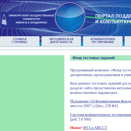
ПОРТАЛ ПОДД
ОРЕНБУРГСКИЙ ГОСУДАРСТВЕННЫЙ
УНИВЕРСИТЕТ
И КОМПЬЮТЕР
ИМЕНИ В.А. БОНДАРЕНКО
ГЛАВНАЯ
МЕТОДИЧЕСКАЯ
КОМПЬЮТЕРНОЕ
СТРАНИЦА
ДЕЯТЕЛЬНОСТЬ
ТЕСТИРОВАНИЕ
Фонд тестовых заданий
Программный комплекс «Фонд тесто
дисциплинам, преподаваемым в унив
База данных тестовых заданий досту
разделе сайта представлена актуаль
количественных параметрах.
Положение «О формировании фонда
августа 2007 г.) [doc, 238 Кб]
Система компьютерного тестирован
[pdf, 5.6 Мб]
Новое!
ФТЗ и АИССТ