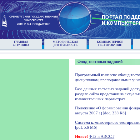
ПОРТАЛ ПОДД
ОРЕНБУРГСКИЙ ГОСУДАРСТВЕННЫЙ
УНИВЕРСИТЕТ
И КОМПЬЮТЕР
ИМЕНИ В.А. БОНДАРЕНКО
ГЛАВНАЯ
МЕТОДИЧЕСКАЯ
КОМПЬЮТЕРНОЕ
СТРАНИЦА
ДЕЯТЕЛЬНОСТЬ
ТЕСТИРОВАНИЕ
Фонд тестовых заданий
Программный комплекс «Фонд тесто
дисциплинам, преподаваемым в унив
База данных тестовых заданий досту
разделе сайта представлена актуаль
количественных параметрах.
Положение «О формировании фонда
августа 2007 г.) [doc, 238 Кб]
Система компьютерного тестирован
[pdf, 5.6 Мб]
Новое!
ФТЗ и АИССТ