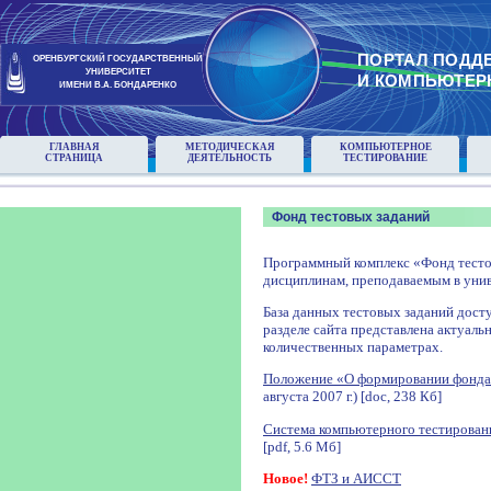
ПОРТАЛ ПОДД
ОРЕНБУРГСКИЙ ГОСУДАРСТВЕННЫЙ
УНИВЕРСИТЕТ
И КОМПЬЮТЕР
ИМЕНИ В.А. БОНДАРЕНКО
ГЛАВНАЯ
МЕТОДИЧЕСКАЯ
КОМПЬЮТЕРНОЕ
СТРАНИЦА
ДЕЯТЕЛЬНОСТЬ
ТЕСТИРОВАНИЕ
Фонд тестовых заданий
Программный комплекс «Фонд тесто
дисциплинам, преподаваемым в унив
База данных тестовых заданий досту
разделе сайта представлена актуаль
количественных параметрах.
Положение «О формировании фонда
августа 2007 г.) [doc, 238 Кб]
Система компьютерного тестирован
[pdf, 5.6 Мб]
Новое!
ФТЗ и АИССТ