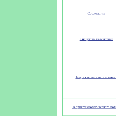
Социология
Спецглавы математики
Теория механизмов и маши
Теория технологического пот