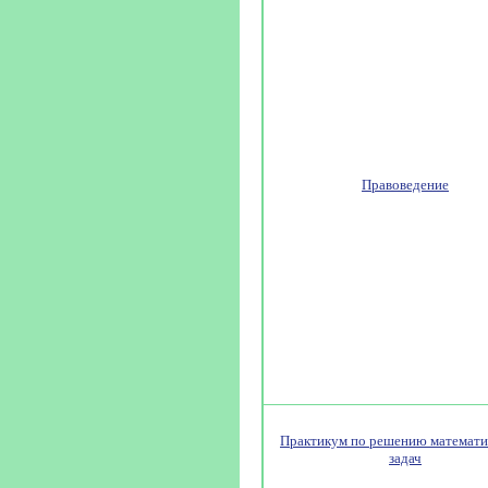
Правоведение
Практикум по решению математи
задач