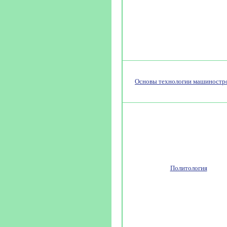
Основы технологии машиностр
Политология