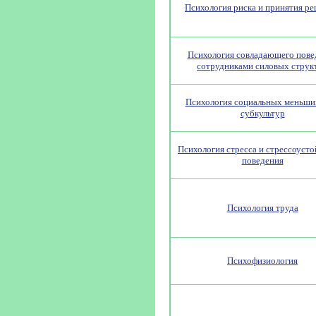
Психология риска и принятия р
Психология совладающего пове
сотрудниками силовых струк
Психология социальных меньши
субкультур
Психология стресса и стрессоуст
поведения
Психология труда
Психофизиология