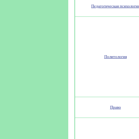
Педагогическая психологи
Политология
Право