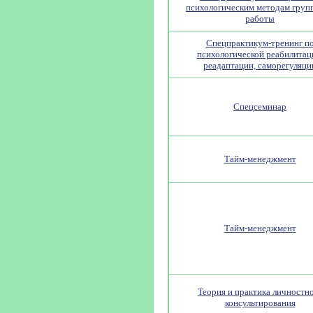
психологическим методам груп
работы
Спецпрактикум-тренинг п
психологической реабилитац
реадаптации, саморегуляци
Спецсеминар
Тайм-менеджмент
Тайм-менеджмент
Теория и практика личностн
консультирования