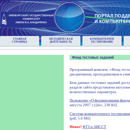
ПОРТАЛ ПОДД
ОРЕНБУРГСКИЙ ГОСУДАРСТВЕННЫЙ
УНИВЕРСИТЕТ
И КОМПЬЮТЕР
ИМЕНИ В.А. БОНДАРЕНКО
ГЛАВНАЯ
МЕТОДИЧЕСКАЯ
КОМПЬЮТЕРНОЕ
СТРАНИЦА
ДЕЯТЕЛЬНОСТЬ
ТЕСТИРОВАНИЕ
Фонд тестовых заданий
Программный комплекс «Фонд тесто
дисциплинам, преподаваемым в унив
База данных тестовых заданий досту
разделе сайта представлена актуаль
количественных параметрах.
Положение «О формировании фонда
августа 2007 г.) [doc, 238 Кб]
Система компьютерного тестирован
[pdf, 5.6 Мб]
Новое!
ФТЗ и АИССТ