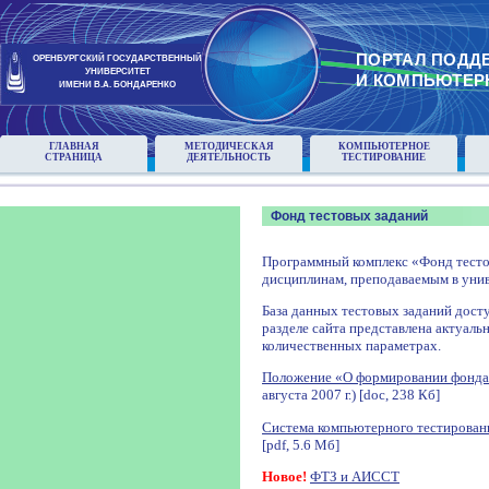
ПОРТАЛ ПОДД
ОРЕНБУРГСКИЙ ГОСУДАРСТВЕННЫЙ
УНИВЕРСИТЕТ
И КОМПЬЮТЕР
ИМЕНИ В.А. БОНДАРЕНКО
ГЛАВНАЯ
МЕТОДИЧЕСКАЯ
КОМПЬЮТЕРНОЕ
СТРАНИЦА
ДЕЯТЕЛЬНОСТЬ
ТЕСТИРОВАНИЕ
Фонд тестовых заданий
Программный комплекс «Фонд тесто
дисциплинам, преподаваемым в унив
База данных тестовых заданий досту
разделе сайта представлена актуаль
количественных параметрах.
Положение «О формировании фонда
августа 2007 г.) [doc, 238 Кб]
Система компьютерного тестирован
[pdf, 5.6 Мб]
Новое!
ФТЗ и АИССТ