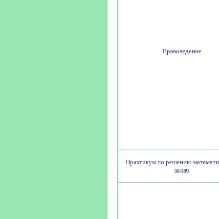
Правоведение
Практикум по решению математи
задач