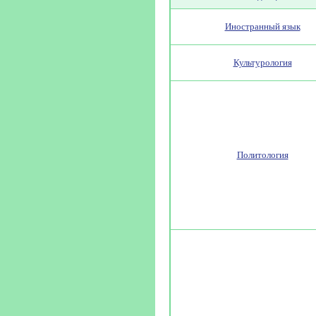
Иностранный язык
Культурология
Политология