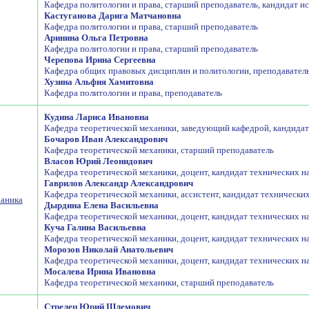
Кафедра политологии и права, старший преподаватель, кандидат и
Кастуганова Дарига Матчановна
Кафедра политологии и права, старший преподаватель
Аринина Ольга Петровна
Кафедра политологии и права, старший преподаватель
Черепова Ирина Сергеевна
Кафедра общих правовых дисциплин и политологии, преподаватель
Хузина Альфия Хамитовна
Кафедра политологии и права, преподаватель
Кудина Лариса Ивановна
Кафедра теоретической механики, заведующий кафедрой, кандидат
Бочаров Иван Александрович
Кафедра теоретической механики, старший преподаватель
Власов Юрий Леонидович
Кафедра теоретической механики, доцент, кандидат технических н
Гаврилов Александр Александрович
Кафедра теоретической механики, ассистент, кандидат технических
ханика
Дырдина Елена Васильевна
Кафедра теоретической механики, доцент, кандидат технических н
Куча Галина Васильевна
Кафедра теоретической механики, доцент, кандидат технических н
Морозов Николай Анатольевич
Кафедра теоретической механики, доцент, кандидат технических н
Мосалева Ирина Ивановна
Кафедра теоретической механики, старший преподаватель
Стрелец Юрий Шлемович