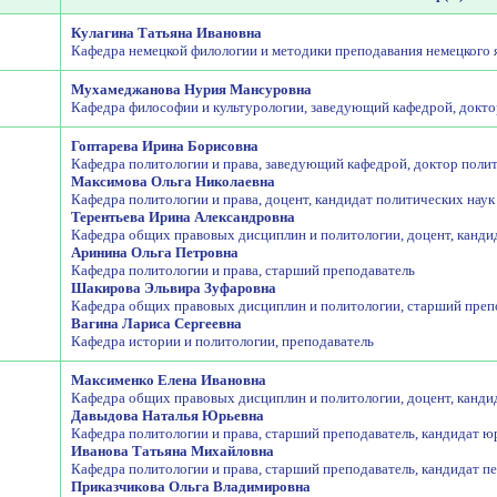
Кулагина Татьяна Ивановна
Кафедра немецкой филологии и методики преподавания немецкого я
Мухамеджанова Нурия Мансуровна
Кафедра философии и культурологии, заведующий кафедрой, докто
Гоптарева Ирина Борисовна
Кафедра политологии и права, заведующий кафедрой, доктор поли
Максимова Ольга Николаевна
Кафедра политологии и права, доцент, кандидат политических наук
Терентьева Ирина Александровна
Кафедра общих правовых дисциплин и политологии, доцент, кандид
Аринина Ольга Петровна
Кафедра политологии и права, старший преподаватель
Шакирова Эльвира Зуфаровна
Кафедра общих правовых дисциплин и политологии, старший препо
Вагина Лариса Сергеевна
Кафедра истории и политологии, преподаватель
Максименко Елена Ивановна
Кафедра общих правовых дисциплин и политологии, доцент, кандид
Давыдова Наталья Юрьевна
Кафедра политологии и права, старший преподаватель, кандидат ю
Иванова Татьяна Михайловна
Кафедра политологии и права, старший преподаватель, кандидат п
Приказчикова Ольга Владимировна