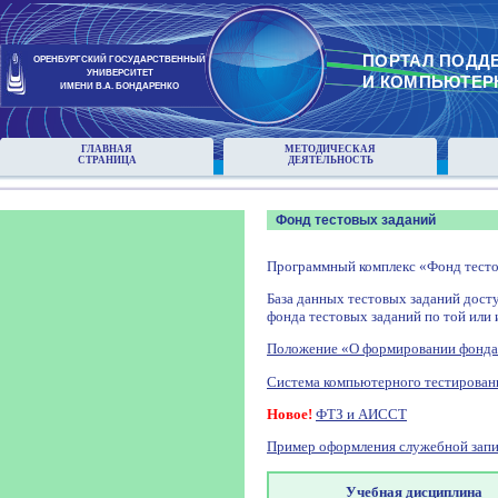
ПОРТАЛ ПОДД
ОРЕНБУРГСКИЙ ГОСУДАРСТВЕННЫЙ
УНИВЕРСИТЕТ
И КОМПЬЮТЕР
ИМЕНИ В.А. БОНДАРЕНКО
ГЛАВНАЯ
МЕТОДИЧЕСКАЯ
СТРАНИЦА
ДЕЯТЕЛЬНОСТЬ
Фонд тестовых заданий
Программный комплекс «Фонд тесто
База данных тестовых заданий досту
фонда тестовых заданий по той или 
Положение «О формировании фонда
Система компьютерного тестирован
Новое!
ФТЗ и АИССТ
Пример оформления служебной запи
Учебная дисциплина