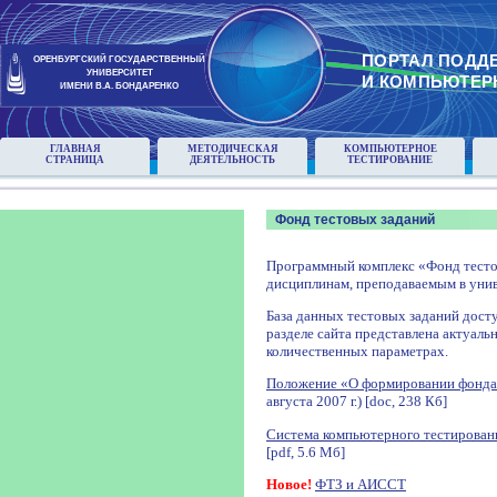
ПОРТАЛ ПОДД
ОРЕНБУРГСКИЙ ГОСУДАРСТВЕННЫЙ
УНИВЕРСИТЕТ
И КОМПЬЮТЕР
ИМЕНИ В.А. БОНДАРЕНКО
ГЛАВНАЯ
МЕТОДИЧЕСКАЯ
КОМПЬЮТЕРНОЕ
СТРАНИЦА
ДЕЯТЕЛЬНОСТЬ
ТЕСТИРОВАНИЕ
Фонд тестовых заданий
Программный комплекс «Фонд тесто
дисциплинам, преподаваемым в унив
База данных тестовых заданий досту
разделе сайта представлена актуаль
количественных параметрах.
Положение «О формировании фонда
августа 2007 г.) [doc, 238 Кб]
Система компьютерного тестирован
[pdf, 5.6 Мб]
Новое!
ФТЗ и АИССТ