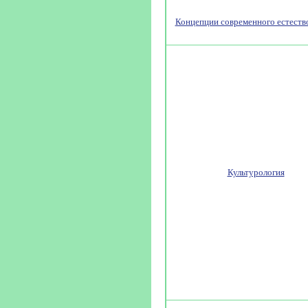
Концепции современного естеств
Культурология