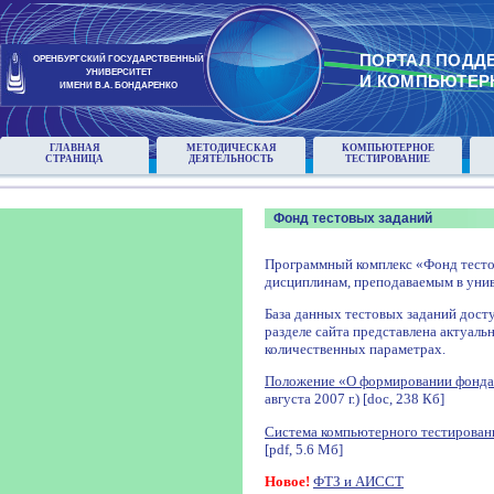
ПОРТАЛ ПОДД
ОРЕНБУРГСКИЙ ГОСУДАРСТВЕННЫЙ
УНИВЕРСИТЕТ
И КОМПЬЮТЕР
ИМЕНИ В.А. БОНДАРЕНКО
ГЛАВНАЯ
МЕТОДИЧЕСКАЯ
КОМПЬЮТЕРНОЕ
СТРАНИЦА
ДЕЯТЕЛЬНОСТЬ
ТЕСТИРОВАНИЕ
Фонд тестовых заданий
Программный комплекс «Фонд тесто
дисциплинам, преподаваемым в унив
База данных тестовых заданий досту
разделе сайта представлена актуаль
количественных параметрах.
Положение «О формировании фонда
августа 2007 г.) [doc, 238 Кб]
Система компьютерного тестирован
[pdf, 5.6 Мб]
Новое!
ФТЗ и АИССТ