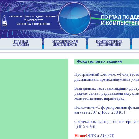
ПОРТАЛ ПОДД
ОРЕНБУРГСКИЙ ГОСУДАРСТВЕННЫЙ
УНИВЕРСИТЕТ
И КОМПЬЮТЕР
ИМЕНИ В.А. БОНДАРЕНКО
ГЛАВНАЯ
МЕТОДИЧЕСКАЯ
КОМПЬЮТЕРНОЕ
СТРАНИЦА
ДЕЯТЕЛЬНОСТЬ
ТЕСТИРОВАНИЕ
Фонд тестовых заданий
Программный комплекс «Фонд тесто
дисциплинам, преподаваемым в унив
База данных тестовых заданий досту
разделе сайта представлена актуаль
количественных параметрах.
Положение «О формировании фонда
августа 2007 г.) [doc, 238 Кб]
Система компьютерного тестирован
[pdf, 5.6 Мб]
Новое!
ФТЗ и АИССТ