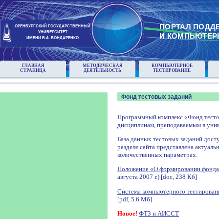
ПОРТАЛ ПОДД
ОРЕНБУРГСКИЙ ГОСУДАРСТВЕННЫЙ
УНИВЕРСИТЕТ
И КОМПЬЮТЕР
ИМЕНИ В.А. БОНДАРЕНКО
ГЛАВНАЯ
МЕТОДИЧЕСКАЯ
КОМПЬЮТЕРНОЕ
СТРАНИЦА
ДЕЯТЕЛЬНОСТЬ
ТЕСТИРОВАНИЕ
Фонд тестовых заданий
Программный комплекс «Фонд тесто
дисциплинам, преподаваемым в унив
База данных тестовых заданий досту
разделе сайта представлена актуаль
количественных параметрах.
Положение «О формировании фонда
августа 2007 г.) [doc, 238 Кб]
Система компьютерного тестирован
[pdf, 5.6 Мб]
Новое!
ФТЗ и АИССТ