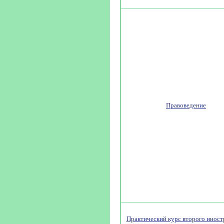
Правоведение
Практический курс второго иност