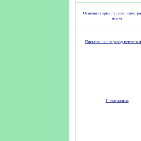
Основы теории первого иностр
языка
Письменный перевод первого 
Политология