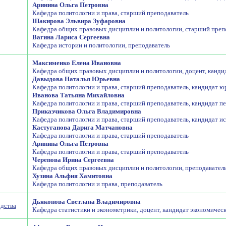
Аринина Ольга Петровна
Кафедра политологии и права, старший преподаватель
Шакирова Эльвира Зуфаровна
Кафедра общих правовых дисциплин и политологии, старший препо
Вагина Лариса Сергеевна
Кафедра истории и политологии, преподаватель
Максименко Елена Ивановна
Кафедра общих правовых дисциплин и политологии, доцент, кандид
Давыдова Наталья Юрьевна
Кафедра политологии и права, старший преподаватель, кандидат ю
Иванова Татьяна Михайловна
Кафедра политологии и права, старший преподаватель, кандидат п
Приказчикова Ольга Владимировна
Кафедра политологии и права, старший преподаватель, кандидат и
Кастуганова Дарига Матчановна
Кафедра политологии и права, старший преподаватель
Аринина Ольга Петровна
Кафедра политологии и права, старший преподаватель
Черепова Ирина Сергеевна
Кафедра общих правовых дисциплин и политологии, преподаватель
Хузина Альфия Хамитовна
Кафедра политологии и права, преподаватель
Дьяконова Светлана Владимировна
дства
Кафедра статистики и эконометрики, доцент, кандидат экономичес