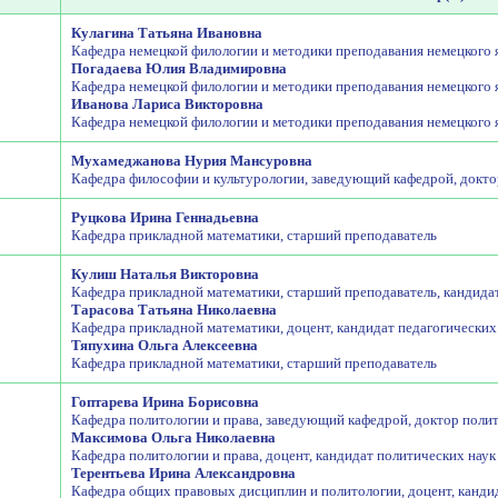
Кулагина Татьяна Ивановна
Кафедра немецкой филологии и методики преподавания немецкого я
Погадаева Юлия Владимировна
Кафедра немецкой филологии и методики преподавания немецкого 
Иванова Лариса Викторовна
Кафедра немецкой филологии и методики преподавания немецкого 
Мухамеджанова Нурия Мансуровна
Кафедра философии и культурологии, заведующий кафедрой, докто
Руцкова Ирина Геннадьевна
Кафедра прикладной математики, старший преподаватель
Кулиш Наталья Викторовна
Кафедра прикладной математики, старший преподаватель, кандидат
Тарасова Татьяна Николаевна
Кафедра прикладной математики, доцент, кандидат педагогических
Тяпухина Ольга Алексеевна
Кафедра прикладной математики, старший преподаватель
Гоптарева Ирина Борисовна
Кафедра политологии и права, заведующий кафедрой, доктор поли
Максимова Ольга Николаевна
Кафедра политологии и права, доцент, кандидат политических наук
Терентьева Ирина Александровна
Кафедра общих правовых дисциплин и политологии, доцент, кандид