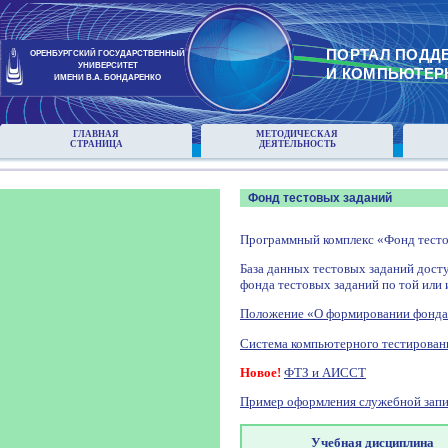
ПОРТАЛ ПОДД
ОРЕНБУРГСКИЙ ГОСУДАРСТВЕННЫЙ
УНИВЕРСИТЕТ
И КОМПЬЮТЕР
ИМЕНИ В.А. БОНДАРЕНКО
ГЛАВНАЯ
МЕТОДИЧЕСКАЯ
СТРАНИЦА
ДЕЯТЕЛЬНОСТЬ
Фонд тестовых заданий
Программный комплекс «Фонд тесто
База данных тестовых заданий досту
фонда тестовых заданий по той или 
Положение «О формировании фонда
Система компьютерного тестирован
Новое!
ФТЗ и АИССТ
Пример оформления служебной запи
Учебная дисциплина