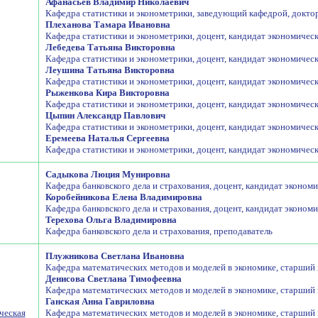
Афанасьев Владимир Николаевич
Кафедра статистики и эконометрики, заведующий кафедрой, докто
Плеханова Тамара Ивановна
Кафедра статистики и эконометрики, доцент, кандидат экономичес
Лебедева Татьяна Викторовна
Кафедра статистики и эконометрики, доцент, кандидат экономичес
Леушина Татьяна Викторовна
Кафедра статистики и эконометрики, доцент, кандидат экономичес
Рыженкова Кира Викторовна
Кафедра статистики и эконометрики, доцент, кандидат экономичес
Цыпин Александр Павлович
Кафедра статистики и эконометрики, доцент, кандидат экономичес
Еремеева Наталья Сергеевна
Кафедра статистики и эконометрики, доцент, кандидат экономичес
Садыкова Люция Мунировна
Кафедра банковского дела и страхования, доцент, кандидат эконом
Коробейникова Елена Владимировна
Кафедра банковского дела и страхования, доцент, кандидат эконом
Терехова Ольга Владимировна
Кафедра банковского дела и страхования, преподаватель
Плужникова Светлана Ивановна
Кафедра математических методов и моделей в экономике, старший
Денисова Светлана Тимофеевна
Кафедра математических методов и моделей в экономике, старший
Ганская Анна Гавриловна
ческая
Кафедра математических методов и моделей в экономике, старший