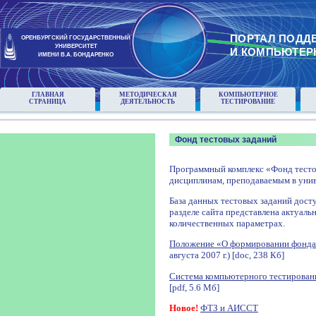
ПОРТАЛ ПОДД
ОРЕНБУРГСКИЙ ГОСУДАРСТВЕННЫЙ
УНИВЕРСИТЕТ
И КОМПЬЮТЕР
ИМЕНИ В.А. БОНДАРЕНКО
ГЛАВНАЯ
МЕТОДИЧЕСКАЯ
КОМПЬЮТЕРНОЕ
СТРАНИЦА
ДЕЯТЕЛЬНОСТЬ
ТЕСТИРОВАНИЕ
Фонд тестовых заданий
Программный комплекс «Фонд тесто
дисциплинам, преподаваемым в унив
База данных тестовых заданий досту
разделе сайта представлена актуаль
количественных параметрах.
Положение «О формировании фонда
августа 2007 г.) [doc, 238 Кб]
Система компьютерного тестирован
[pdf, 5.6 Мб]
Новое!
ФТЗ и АИССТ