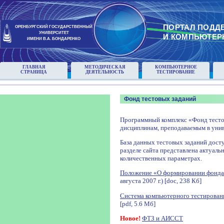
ПОРТАЛ ПОДД
ОРЕНБУРГСКИЙ ГОСУДАРСТВЕННЫЙ
УНИВЕРСИТЕТ
И КОМПЬЮТЕР
ИМЕНИ В.А. БОНДАРЕНКО
ГЛАВНАЯ
МЕТОДИЧЕСКАЯ
КОМПЬЮТЕРНОЕ
СТРАНИЦА
ДЕЯТЕЛЬНОСТЬ
ТЕСТИРОВАНИЕ
Фонд тестовых заданий
Программный комплекс «Фонд тесто
дисциплинам, преподаваемым в унив
База данных тестовых заданий досту
разделе сайта представлена актуаль
количественных параметрах.
Положение «О формировании фонда
августа 2007 г.) [doc, 238 Кб]
Система компьютерного тестирован
[pdf, 5.6 Мб]
Новое!
ФТЗ и АИССТ