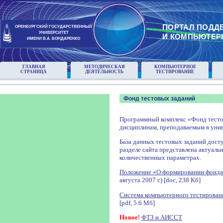
ПОРТАЛ ПОДД
ОРЕНБУРГСКИЙ ГОСУДАРСТВЕННЫЙ
УНИВЕРСИТЕТ
И КОМПЬЮТЕР
ИМЕНИ В.А. БОНДАРЕНКО
ГЛАВНАЯ
МЕТОДИЧЕСКАЯ
КОМПЬЮТЕРНОЕ
СТРАНИЦА
ДЕЯТЕЛЬНОСТЬ
ТЕСТИРОВАНИЕ
Фонд тестовых заданий
Программный комплекс «Фонд тесто
дисциплинам, преподаваемым в унив
База данных тестовых заданий досту
разделе сайта представлена актуаль
количественных параметрах.
Положение «О формировании фонда
августа 2007 г.) [doc, 238 Кб]
Система компьютерного тестирован
[pdf, 5.6 Мб]
Новое!
ФТЗ и АИССТ