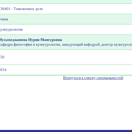
036401 - Таможенное дело
очная
Культурология
Мухамеджанова Нурия Мансуровна
Кафедра философии и культурологии, заведующий кафедрой, доктор культурол
450
2014
Вернуться к списку специальностей