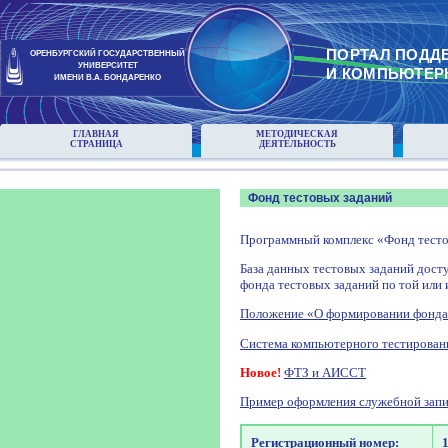
ПОРТАЛ ПОДД
ОРЕНБУРГСКИЙ ГОСУДАРСТВЕННЫЙ
УНИВЕРСИТЕТ
И КОМПЬЮТЕР
ИМЕНИ В.А. БОНДАРЕНКО
ГЛАВНАЯ
МЕТОДИЧЕСКАЯ
СТРАНИЦА
ДЕЯТЕЛЬНОСТЬ
Фонд тестовых заданий
Программный комплекс «Фонд тесто
База данных тестовых заданий досту
фонда тестовых заданий по той или 
Положение «О формировании фонда
Система компьютерного тестирован
Новое!
ФТЗ и АИССТ
Пример оформления служебной запи
Регистрационный номер: