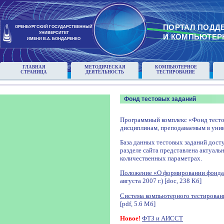
ПОРТАЛ ПОДД
ОРЕНБУРГСКИЙ ГОСУДАРСТВЕННЫЙ
УНИВЕРСИТЕТ
И КОМПЬЮТЕР
ИМЕНИ В.А. БОНДАРЕНКО
ГЛАВНАЯ
МЕТОДИЧЕСКАЯ
КОМПЬЮТЕРНОЕ
СТРАНИЦА
ДЕЯТЕЛЬНОСТЬ
ТЕСТИРОВАНИЕ
Фонд тестовых заданий
Программный комплекс «Фонд тесто
дисциплинам, преподаваемым в унив
База данных тестовых заданий досту
разделе сайта представлена актуаль
количественных параметрах.
Положение «О формировании фонда
августа 2007 г.) [doc, 238 Кб]
Система компьютерного тестирован
[pdf, 5.6 Мб]
Новое!
ФТЗ и АИССТ