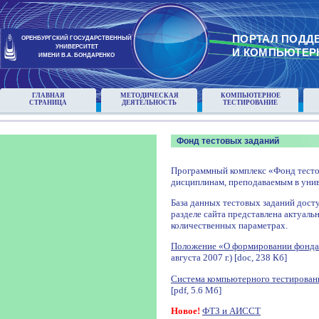
ПОРТАЛ ПОДД
ОРЕНБУРГСКИЙ ГОСУДАРСТВЕННЫЙ
УНИВЕРСИТЕТ
И КОМПЬЮТЕР
ИМЕНИ В.А. БОНДАРЕНКО
ГЛАВНАЯ
МЕТОДИЧЕСКАЯ
КОМПЬЮТЕРНОЕ
СТРАНИЦА
ДЕЯТЕЛЬНОСТЬ
ТЕСТИРОВАНИЕ
Фонд тестовых заданий
Программный комплекс «Фонд тесто
дисциплинам, преподаваемым в унив
База данных тестовых заданий досту
разделе сайта представлена актуаль
количественных параметрах.
Положение «О формировании фонда
августа 2007 г.) [doc, 238 Кб]
Система компьютерного тестирован
[pdf, 5.6 Мб]
Новое!
ФТЗ и АИССТ