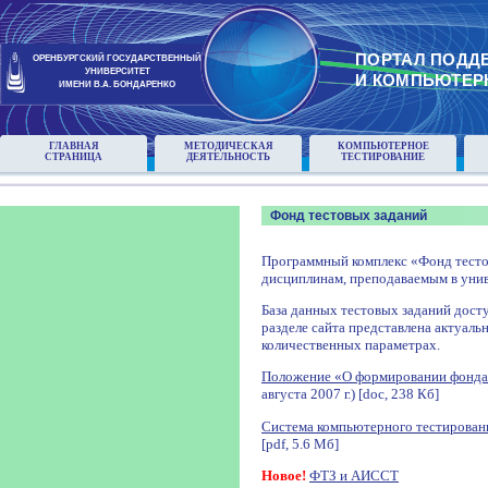
ПОРТАЛ ПОДД
ОРЕНБУРГСКИЙ ГОСУДАРСТВЕННЫЙ
УНИВЕРСИТЕТ
И КОМПЬЮТЕР
ИМЕНИ В.А. БОНДАРЕНКО
ГЛАВНАЯ
МЕТОДИЧЕСКАЯ
КОМПЬЮТЕРНОЕ
СТРАНИЦА
ДЕЯТЕЛЬНОСТЬ
ТЕСТИРОВАНИЕ
Фонд тестовых заданий
Программный комплекс «Фонд тесто
дисциплинам, преподаваемым в унив
База данных тестовых заданий досту
разделе сайта представлена актуаль
количественных параметрах.
Положение «О формировании фонда
августа 2007 г.) [doc, 238 Кб]
Система компьютерного тестирован
[pdf, 5.6 Мб]
Новое!
ФТЗ и АИССТ