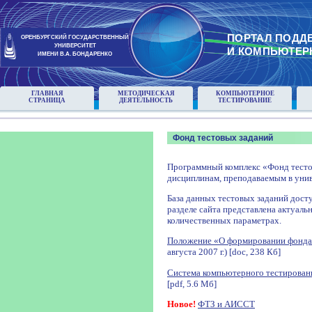
ПОРТАЛ ПОДД
ОРЕНБУРГСКИЙ ГОСУДАРСТВЕННЫЙ
УНИВЕРСИТЕТ
И КОМПЬЮТЕР
ИМЕНИ В.А. БОНДАРЕНКО
ГЛАВНАЯ
МЕТОДИЧЕСКАЯ
КОМПЬЮТЕРНОЕ
СТРАНИЦА
ДЕЯТЕЛЬНОСТЬ
ТЕСТИРОВАНИЕ
Фонд тестовых заданий
Программный комплекс «Фонд тесто
дисциплинам, преподаваемым в унив
База данных тестовых заданий досту
разделе сайта представлена актуаль
количественных параметрах.
Положение «О формировании фонда
августа 2007 г.) [doc, 238 Кб]
Система компьютерного тестирован
[pdf, 5.6 Мб]
Новое!
ФТЗ и АИССТ