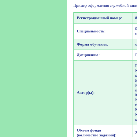
Пример оформления служебной запи
Регистрационный номер:
Специальность:
Форма обучения:
Дисциплина:
Р
Автор(ы):
Объем фонда
(количество заданий):