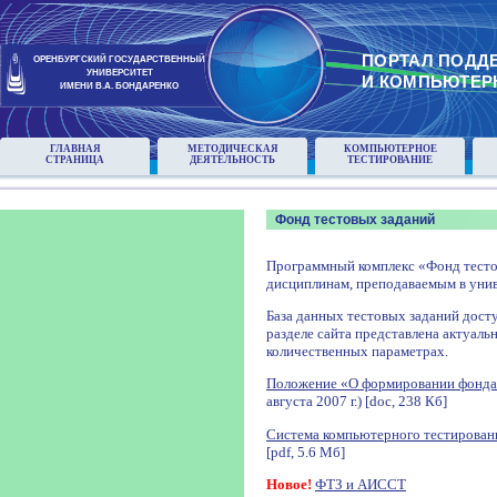
ПОРТАЛ ПОДД
ОРЕНБУРГСКИЙ ГОСУДАРСТВЕННЫЙ
УНИВЕРСИТЕТ
И КОМПЬЮТЕР
ИМЕНИ В.А. БОНДАРЕНКО
ГЛАВНАЯ
МЕТОДИЧЕСКАЯ
КОМПЬЮТЕРНОЕ
СТРАНИЦА
ДЕЯТЕЛЬНОСТЬ
ТЕСТИРОВАНИЕ
Фонд тестовых заданий
Программный комплекс «Фонд тесто
дисциплинам, преподаваемым в унив
База данных тестовых заданий досту
разделе сайта представлена актуаль
количественных параметрах.
Положение «О формировании фонда
августа 2007 г.) [doc, 238 Кб]
Система компьютерного тестирован
[pdf, 5.6 Мб]
Новое!
ФТЗ и АИССТ