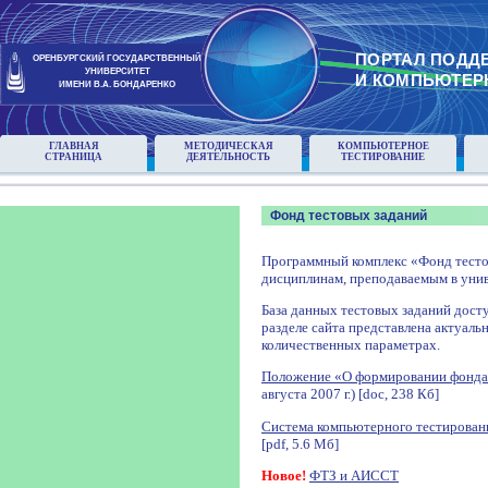
ПОРТАЛ ПОДД
ОРЕНБУРГСКИЙ ГОСУДАРСТВЕННЫЙ
УНИВЕРСИТЕТ
И КОМПЬЮТЕР
ИМЕНИ В.А. БОНДАРЕНКО
ГЛАВНАЯ
МЕТОДИЧЕСКАЯ
КОМПЬЮТЕРНОЕ
СТРАНИЦА
ДЕЯТЕЛЬНОСТЬ
ТЕСТИРОВАНИЕ
Фонд тестовых заданий
Программный комплекс «Фонд тесто
дисциплинам, преподаваемым в унив
База данных тестовых заданий досту
разделе сайта представлена актуаль
количественных параметрах.
Положение «О формировании фонда
августа 2007 г.) [doc, 238 Кб]
Система компьютерного тестирован
[pdf, 5.6 Мб]
Новое!
ФТЗ и АИССТ