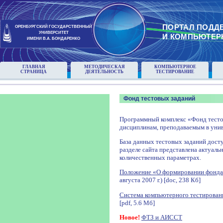
ПОРТАЛ ПОДД
ОРЕНБУРГСКИЙ ГОСУДАРСТВЕННЫЙ
УНИВЕРСИТЕТ
И КОМПЬЮТЕР
ИМЕНИ В.А. БОНДАРЕНКО
ГЛАВНАЯ
МЕТОДИЧЕСКАЯ
КОМПЬЮТЕРНОЕ
СТРАНИЦА
ДЕЯТЕЛЬНОСТЬ
ТЕСТИРОВАНИЕ
Фонд тестовых заданий
Программный комплекс «Фонд тесто
дисциплинам, преподаваемым в унив
База данных тестовых заданий досту
разделе сайта представлена актуаль
количественных параметрах.
Положение «О формировании фонда
августа 2007 г.) [doc, 238 Кб]
Система компьютерного тестирован
[pdf, 5.6 Мб]
Новое!
ФТЗ и АИССТ