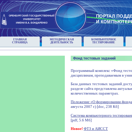
ПОРТАЛ ПОДД
ОРЕНБУРГСКИЙ ГОСУДАРСТВЕННЫЙ
УНИВЕРСИТЕТ
И КОМПЬЮТЕР
ИМЕНИ В.А. БОНДАРЕНКО
ГЛАВНАЯ
МЕТОДИЧЕСКАЯ
КОМПЬЮТЕРНОЕ
СТРАНИЦА
ДЕЯТЕЛЬНОСТЬ
ТЕСТИРОВАНИЕ
Фонд тестовых заданий
Программный комплекс «Фонд тесто
дисциплинам, преподаваемым в унив
База данных тестовых заданий досту
разделе сайта представлена актуаль
количественных параметрах.
Положение «О формировании фонда
августа 2007 г.) [doc, 238 Кб]
Система компьютерного тестирован
[pdf, 5.6 Мб]
Новое!
ФТЗ и АИССТ