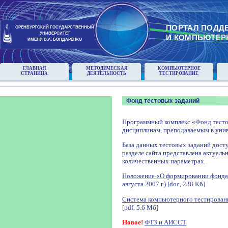
ПОРТАЛ ПОДД
ОРЕНБУРГСКИЙ ГОСУДАРСТВЕННЫЙ
УНИВЕРСИТЕТ
И КОМПЬЮТЕР
ИМЕНИ В.А. БОНДАРЕНКО
ГЛАВНАЯ
МЕТОДИЧЕСКАЯ
КОМПЬЮТЕРНОЕ
СТРАНИЦА
ДЕЯТЕЛЬНОСТЬ
ТЕСТИРОВАНИЕ
Фонд тестовых заданий
Программный комплекс «Фонд тесто
дисциплинам, преподаваемым в унив
База данных тестовых заданий досту
разделе сайта представлена актуаль
количественных параметрах.
Положение «О формировании фонда
августа 2007 г.) [doc, 238 Кб]
Система компьютерного тестирован
[pdf, 5.6 Мб]
Новое!
ФТЗ и АИССТ